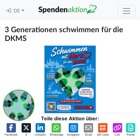
DE
3 Generationen schwimmen für die
DKMS
Teile diese Aktion über:
Facebook
X
Linkedin
WhatsApp
Instagram
Email
QR-code
Link
Poster