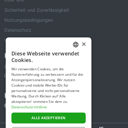
Sicherheit und Zuverlässigkeit
Nutzungsbedingungen
Datenschutz
Impressum
×
Diese Webseite verwendet
Kontakt
GERMAN
Cookies.
ENGLISH
Kontakt-Formular
Wir verwenden Cookies, um die
Nutzererfahrung zu verbessern und für die
Support Center
Anzeigenpersonalisierung. Wir nutzen
Cookies und mobile Werbe-IDs für
personalisierte und nicht-personalisierte
Folge uns
Werbung. Durch Klicken auf 'Alle
akzeptieren' stimmen Sie dem zu.
Datenschutzrichtlinie
ALLE AKZEPTIEREN