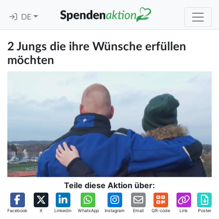
DE
2 Jungs die ihre Wünsche erfüllen
möchten
Teile diese Aktion über:
Facebook
X
Linkedin
WhatsApp
Instagram
Email
QR-code
Link
Poster